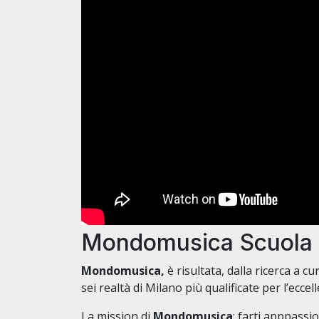
Mondomusica Scuola 
Mondomusica,
è risultata, dalla ricerca a 
sei realtà di Milano più qualificate per l’eccel
La mission di
Mondomusica
: farti apppassi