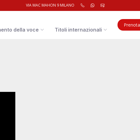
VIA MAC MAHON 9 MILANO
Prenota
mento della voce
Titoli internazionali