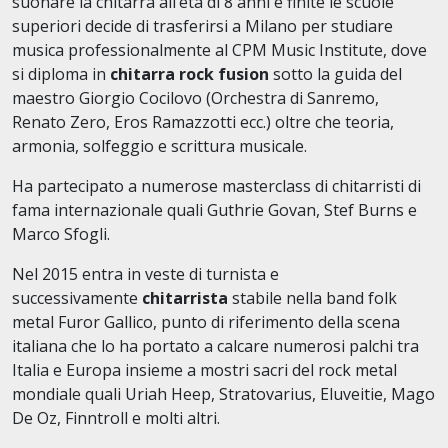
suonare la chitarra all’età di 8 anni e finite le scuole
superiori decide di trasferirsi a Milano per studiare
musica professionalmente al CPM Music Institute, dove
si diploma in
chitarra rock fusion
sotto la guida del
maestro Giorgio Cocilovo (Orchestra di Sanremo,
Renato Zero, Eros Ramazzotti ecc.) oltre che teoria,
armonia, solfeggio e scrittura musicale.
Ha partecipato a numerose masterclass di chitarristi di
fama internazionale quali Guthrie Govan, Stef Burns e
Marco Sfogli.
Nel 2015 entra in veste di turnista e
successivamente
chitarrista
stabile nella band folk
metal Furor Gallico, punto di riferimento della scena
italiana che lo ha portato a calcare numerosi palchi tra
Italia e Europa insieme a mostri sacri del rock metal
mondiale quali Uriah Heep, Stratovarius, Eluveitie, Mago
De Oz, Finntroll e molti altri.