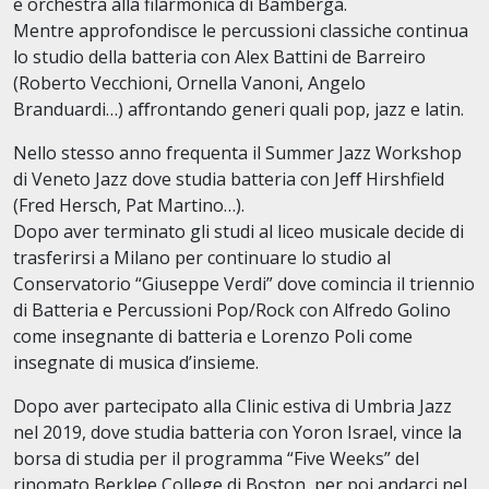
e orchestra alla filarmonica di Bamberga.
Mentre approfondisce le percussioni classiche continua
lo studio della batteria con Alex Battini de Barreiro
(Roberto Vecchioni, Ornella Vanoni, Angelo
Branduardi…) aﬀrontando generi quali pop, jazz e latin.
Nello stesso anno frequenta il Summer Jazz Workshop
di Veneto Jazz dove studia batteria con Jeﬀ Hirshfield
(Fred Hersch, Pat Martino…).
Dopo aver terminato gli studi al liceo musicale decide di
trasferirsi a Milano per continuare lo studio al
Conservatorio “Giuseppe Verdi” dove comincia il triennio
di Batteria e Percussioni Pop/Rock con Alfredo Golino
come insegnante di batteria e Lorenzo Poli come
insegnate di musica d’insieme.
Dopo aver partecipato alla Clinic estiva di Umbria Jazz
nel 2019, dove studia batteria con Yoron Israel, vince la
borsa di studia per il programma “Five Weeks” del
rinomato Berklee College di Boston, per poi andarci nel