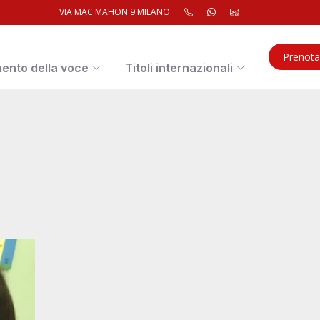
VIA MAC MAHON 9 MILANO
Prenota
mento della voce
Titoli internazionali