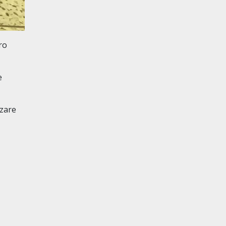
tro
e
zzare